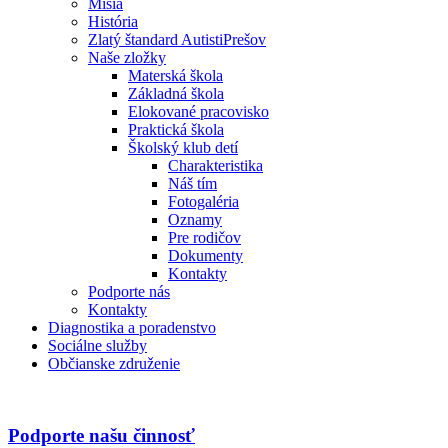
Misia
História
Zlatý štandard AutistiPrešov
Naše zložky
Materská škola
Základná škola
Elokované pracovisko
Praktická škola
Školský klub detí
Charakteristika
Náš tím
Fotogaléria
Oznamy
Pre rodičov
Dokumenty
Kontakty
Podporte nás
Kontakty
Diagnostika a poradenstvo
Sociálne služby
Občianske združenie
Podporte našu činnosť