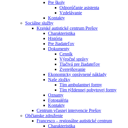
Pre školy
Odporúčanie asistenta
Vzdelávanie
Kontakty
Sociálne služby
Krajské autistické centrum Prešov
Charakteristika
História
Pre žiadateľov
Dokumenty
Cenník
Výročné správy
Tlačivá pre žiadateľov
Zverejňovanie
Ekonomicky oprávnené náklady
Naše zložky
Tím ambulantnej formy
Tím týždennej pobytovej formy
Oznamy
Fotogaléria
Kontakty
Centrum včasnej intervencie Prešov
Občianske združenie
Francesco – regionálne autistické centrum
Charakteristika