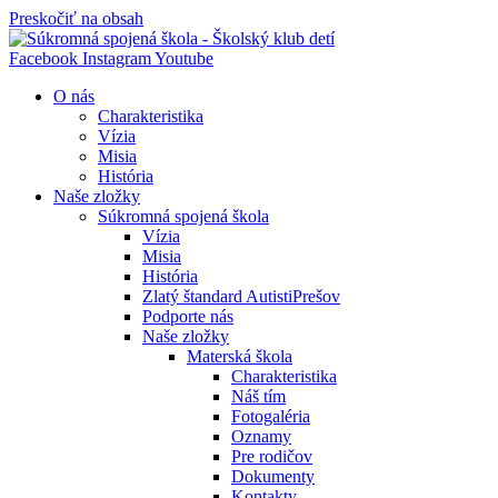
Preskočiť na obsah
Facebook
Instagram
Youtube
O nás
Charakteristika
Vízia
Misia
História
Naše zložky
Súkromná spojená škola
Vízia
Misia
História
Zlatý štandard AutistiPrešov
Podporte nás
Naše zložky
Materská škola
Charakteristika
Náš tím
Fotogaléria
Oznamy
Pre rodičov
Dokumenty
Kontakty