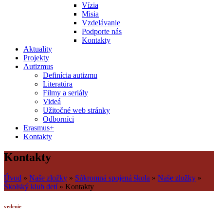
Vízia
Misia
Vzdelávanie
Podporte nás
Kontakty
Aktuality
Projekty
Autizmus
Definícia autizmu
Literatúra
Filmy a seriály
Videá
Užitočné web stránky
Odborníci
Erasmus+
Kontakty
Kontakty
Úvod
»
Naše zložky
»
Súkromná spojená škola
»
Naše zložky
»
Školský klub detí
»
Kontakty
vedenie