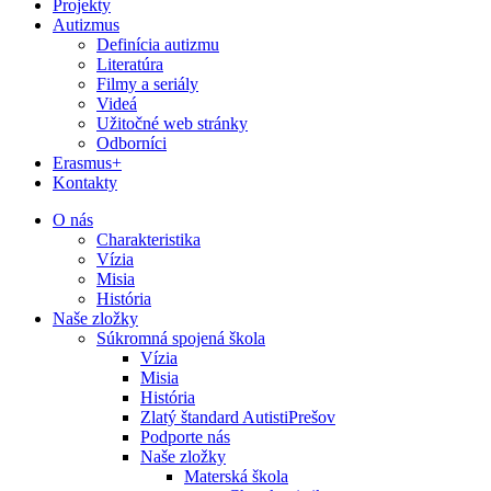
Projekty
Autizmus
Definícia autizmu
Literatúra
Filmy a seriály
Videá
Užitočné web stránky
Odborníci
Erasmus+
Kontakty
O nás
Charakteristika
Vízia
Misia
História
Naše zložky
Súkromná spojená škola
Vízia
Misia
História
Zlatý štandard AutistiPrešov
Podporte nás
Naše zložky
Materská škola