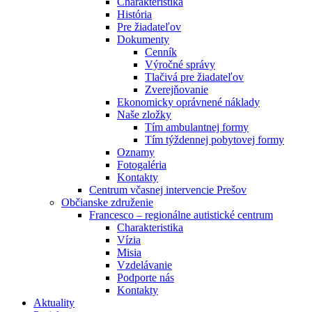
Charakteristika
História
Pre žiadateľov
Dokumenty
Cenník
Výročné správy
Tlačivá pre žiadateľov
Zverejňovanie
Ekonomicky oprávnené náklady
Naše zložky
Tím ambulantnej formy
Tím týždennej pobytovej formy
Oznamy
Fotogaléria
Kontakty
Centrum včasnej intervencie Prešov
Občianske združenie
Francesco – regionálne autistické centrum
Charakteristika
Vízia
Misia
Vzdelávanie
Podporte nás
Kontakty
Aktuality