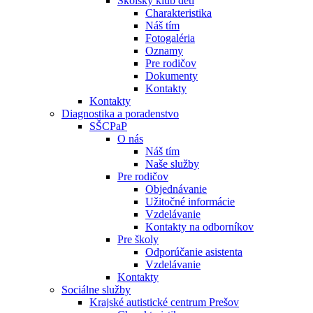
Školský klub detí
Charakteristika
Náš tím
Fotogaléria
Oznamy
Pre rodičov
Dokumenty
Kontakty
Kontakty
Diagnostika a poradenstvo
SŠCPaP
O nás
Náš tím
Naše služby
Pre rodičov
Objednávanie
Užitočné informácie
Vzdelávanie
Kontakty na odborníkov
Pre školy
Odporúčanie asistenta
Vzdelávanie
Kontakty
Sociálne služby
Krajské autistické centrum Prešov