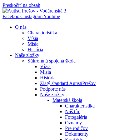
Preskočiť na obsah
Facebook
Instagram
Youtube
O nás
Charakteristika
Vízia
Misia
História
Naše zložky
Súkromná spojená škola
Vízia
Misia
História
Zlatý štandard AutistiPrešov
Podporte nás
Naše zložky
Materská škola
Charakteristika
Náš tím
Fotogaléria
Oznamy
Pre rodičov
Dokumenty
Kontakty