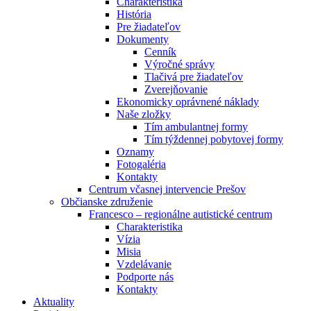
Charakteristika
História
Pre žiadateľov
Dokumenty
Cenník
Výročné správy
Tlačivá pre žiadateľov
Zverejňovanie
Ekonomicky oprávnené náklady
Naše zložky
Tím ambulantnej formy
Tím týždennej pobytovej formy
Oznamy
Fotogaléria
Kontakty
Centrum včasnej intervencie Prešov
Občianske združenie
Francesco – regionálne autistické centrum
Charakteristika
Vízia
Misia
Vzdelávanie
Podporte nás
Kontakty
Aktuality