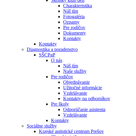
Školský klub detí
Charakteristika
Náš tím
Fotogaléria
Oznamy
Pre rodičov
Dokumenty
Kontakty
Kontakty
Diagnostika a poradenstvo
SŠCPaP
O nás
Náš tím
Naše služby
Pre rodičov
Objednávanie
Užitočné informácie
Vzdelávanie
Kontakty na odborníkov
Pre školy
Odporúčanie asistenta
Vzdelávanie
Kontakty
Sociálne služby
Krajské autistické centrum Prešov