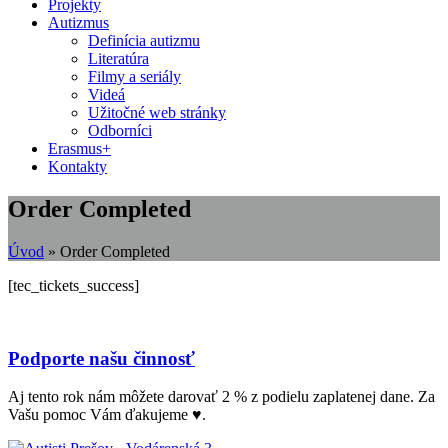
Projekty
Autizmus
Definícia autizmu
Literatúra
Filmy a seriály
Videá
Užitočné web stránky
Odborníci
Erasmus+
Kontakty
Order Completed
Úvod
»
Order Completed
[tec_tickets_success]
Podporte našu činnosť
Aj tento rok nám môžete darovať 2 % z podielu zaplatenej dane. Za
Vašu pomoc Vám ďakujeme ♥.