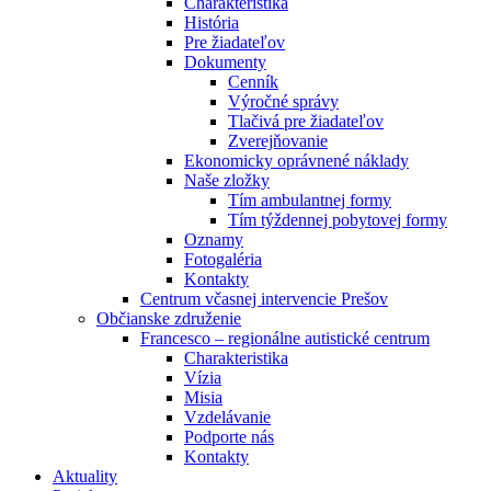
Charakteristika
História
Pre žiadateľov
Dokumenty
Cenník
Výročné správy
Tlačivá pre žiadateľov
Zverejňovanie
Ekonomicky oprávnené náklady
Naše zložky
Tím ambulantnej formy
Tím týždennej pobytovej formy
Oznamy
Fotogaléria
Kontakty
Centrum včasnej intervencie Prešov
Občianske združenie
Francesco – regionálne autistické centrum
Charakteristika
Vízia
Misia
Vzdelávanie
Podporte nás
Kontakty
Aktuality