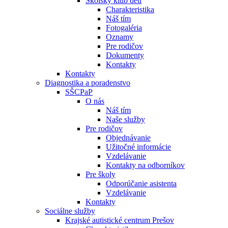
Školský klub detí
Charakteristika
Náš tím
Fotogaléria
Oznamy
Pre rodičov
Dokumenty
Kontakty
Kontakty
Diagnostika a poradenstvo
SŠCPaP
O nás
Náš tím
Naše služby
Pre rodičov
Objednávanie
Užitočné informácie
Vzdelávanie
Kontakty na odborníkov
Pre školy
Odporúčanie asistenta
Vzdelávanie
Kontakty
Sociálne služby
Krajské autistické centrum Prešov