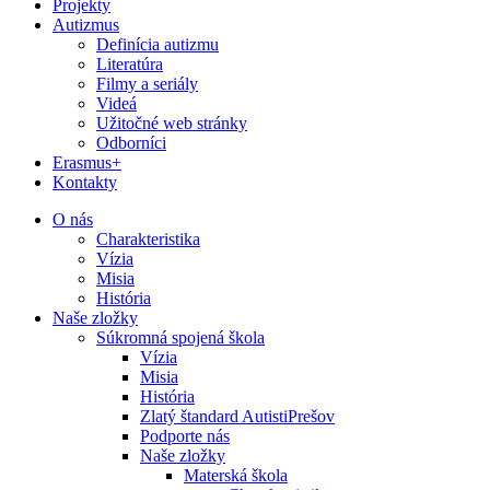
Projekty
Autizmus
Definícia autizmu
Literatúra
Filmy a seriály
Videá
Užitočné web stránky
Odborníci
Erasmus+
Kontakty
O nás
Charakteristika
Vízia
Misia
História
Naše zložky
Súkromná spojená škola
Vízia
Misia
História
Zlatý štandard AutistiPrešov
Podporte nás
Naše zložky
Materská škola