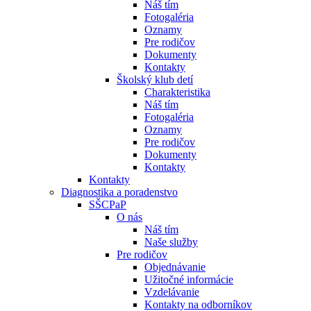
Náš tím
Fotogaléria
Oznamy
Pre rodičov
Dokumenty
Kontakty
Školský klub detí
Charakteristika
Náš tím
Fotogaléria
Oznamy
Pre rodičov
Dokumenty
Kontakty
Kontakty
Diagnostika a poradenstvo
SŠCPaP
O nás
Náš tím
Naše služby
Pre rodičov
Objednávanie
Užitočné informácie
Vzdelávanie
Kontakty na odborníkov