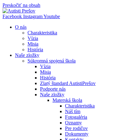
Preskočiť na obsah
Facebook
Instagram
Youtube
O nás
Charakteristika
Vízia
Misia
História
Naše zložky
Súkromná spojená škola
Vízia
Misia
História
Zlatý štandard AutistiPrešov
Podporte nás
Naše zložky
Materská škola
Charakteristika
Náš tím
Fotogaléria
Oznamy
Pre rodičov
Dokumenty
Kontakty