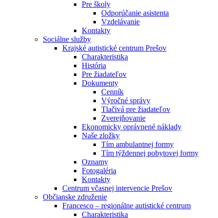
Pre školy
Odporúčanie asistenta
Vzdelávanie
Kontakty
Sociálne služby
Krajské autistické centrum Prešov
Charakteristika
História
Pre žiadateľov
Dokumenty
Cenník
Výročné správy
Tlačivá pre žiadateľov
Zverejňovanie
Ekonomicky oprávnené náklady
Naše zložky
Tím ambulantnej formy
Tím týždennej pobytovej formy
Oznamy
Fotogaléria
Kontakty
Centrum včasnej intervencie Prešov
Občianske združenie
Francesco – regionálne autistické centrum
Charakteristika