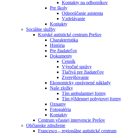
Kontakty na odborníkov
Pre školy
Odporúčanie asistenta
Vzdelávanie
Kontakty
Sociálne služby
Krajské autistické centrum Prešov
Charakteristika
História
Pre žiadateľov
Dokumenty
Cenník
Výročné správy
Tlačivá pre žiadateľov
Zverejňovanie
Ekonomicky oprávnené náklady
Naše zložky
Tím ambulantnej formy
Tím týždennej pobytovej formy
Oznamy
Fotogaléria
Kontakty
Centrum včasnej intervencie Prešov
Občianske združenie
Francesco – regionálne autistické centrum