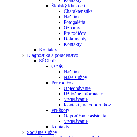
Kontakty
Školský klub detí
Charakteristika
Náš tím
Fotogaléria
Oznamy
Pre rodičov
Dokumenty
Kontakty
Kontakty
Diagnostika a poradenstvo
SŠCPaP
O nás
Náš tím
Naše služby
Pre rodičov
Objednávanie
Užitočné informácie
Vzdelávanie
Kontakty na odborníkov
Pre školy
Odporúčanie asistenta
Vzdelávanie
Kontakty
Sociálne služby