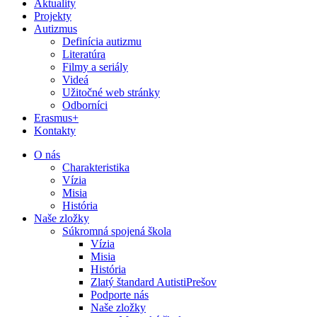
Aktuality
Projekty
Autizmus
Definícia autizmu
Literatúra
Filmy a seriály
Videá
Užitočné web stránky
Odborníci
Erasmus+
Kontakty
O nás
Charakteristika
Vízia
Misia
História
Naše zložky
Súkromná spojená škola
Vízia
Misia
História
Zlatý štandard AutistiPrešov
Podporte nás
Naše zložky