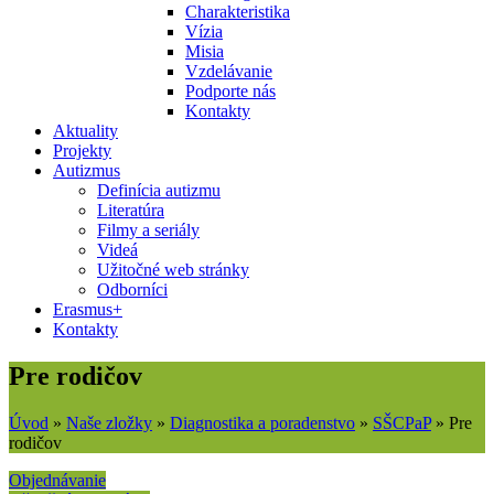
Charakteristika
Vízia
Misia
Vzdelávanie
Podporte nás
Kontakty
Aktuality
Projekty
Autizmus
Definícia autizmu
Literatúra
Filmy a seriály
Videá
Užitočné web stránky
Odborníci
Erasmus+
Kontakty
Pre rodičov
Úvod
»
Naše zložky
»
Diagnostika a poradenstvo
»
SŠCPaP
»
Pre
rodičov
Objednávanie