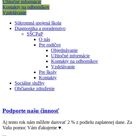
Užitočné informácie
Kontakty na odborníkov
Vzdelávanie
Súkromná spojená škola
Diagnostika a poradenstvo
SŠCPaP
O nás
Pre rodičov
Objednávanie
Užitočné informácie
Kontakty na odborníkov
Vzdelávanie
Pre školy
Kontakty
Sociálne služby
Občianske združenie
Podporte našu činnosť
Aj tento rok nám môžete darovať 2 % z podielu zaplatenej dane. Za
Vašu pomoc Vám ďakujeme ♥.