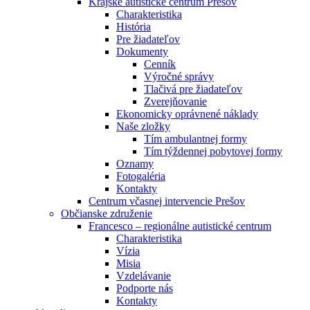
Krajské autistické centrum Prešov
Charakteristika
História
Pre žiadateľov
Dokumenty
Cenník
Výročné správy
Tlačivá pre žiadateľov
Zverejňovanie
Ekonomicky oprávnené náklady
Naše zložky
Tím ambulantnej formy
Tím týždennej pobytovej formy
Oznamy
Fotogaléria
Kontakty
Centrum včasnej intervencie Prešov
Občianske združenie
Francesco – regionálne autistické centrum
Charakteristika
Vízia
Misia
Vzdelávanie
Podporte nás
Kontakty