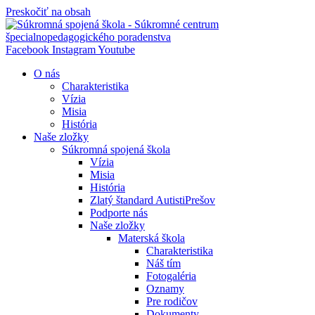
Preskočiť na obsah
Facebook
Instagram
Youtube
O nás
Charakteristika
Vízia
Misia
História
Naše zložky
Súkromná spojená škola
Vízia
Misia
História
Zlatý štandard AutistiPrešov
Podporte nás
Naše zložky
Materská škola
Charakteristika
Náš tím
Fotogaléria
Oznamy
Pre rodičov
Dokumenty