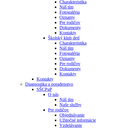
Charakteristika
Náš tím
Fotogaléria
Oznamy
Pre rodičov
Dokumenty
Kontakty
Školský klub detí
Charakteristika
Náš tím
Fotogaléria
Oznamy
Pre rodičov
Dokumenty
Kontakty
Kontakty
Diagnostika a poradenstvo
SŠCPaP
O nás
Náš tím
Naše služby
Pre rodičov
Objednávanie
Užitočné informácie
Vzdelávanie