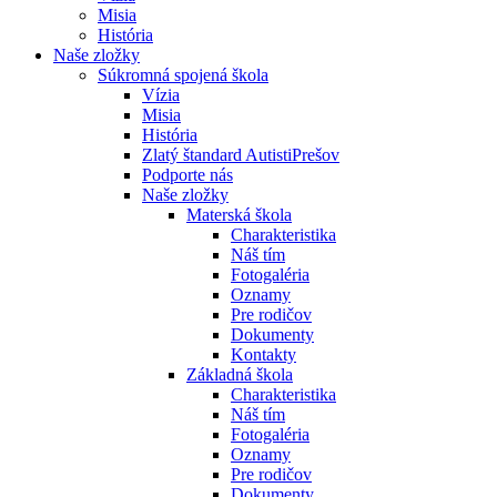
Misia
História
Naše zložky
Súkromná spojená škola
Vízia
Misia
História
Zlatý štandard AutistiPrešov
Podporte nás
Naše zložky
Materská škola
Charakteristika
Náš tím
Fotogaléria
Oznamy
Pre rodičov
Dokumenty
Kontakty
Základná škola
Charakteristika
Náš tím
Fotogaléria
Oznamy
Pre rodičov
Dokumenty