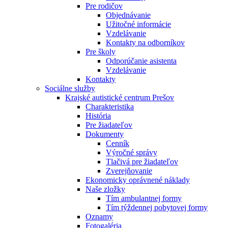
Pre rodičov
Objednávanie
Užitočné informácie
Vzdelávanie
Kontakty na odborníkov
Pre školy
Odporúčanie asistenta
Vzdelávanie
Kontakty
Sociálne služby
Krajské autistické centrum Prešov
Charakteristika
História
Pre žiadateľov
Dokumenty
Cenník
Výročné správy
Tlačivá pre žiadateľov
Zverejňovanie
Ekonomicky oprávnené náklady
Naše zložky
Tím ambulantnej formy
Tím týždennej pobytovej formy
Oznamy
Fotogaléria