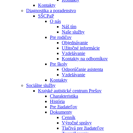
Kontakty
Diagnostika a poradenstvo
SŠCPaP
O nás
Náš tím
Naše služby
Pre rodičov
Objednávanie
Užitočné informácie
Vzdelávanie
Kontakty na odborníkov
Pre školy
Odporúčanie asistenta
Vzdelávanie
Kontakty
Sociálne služby
Krajské autistické centrum Prešov
Charakteristika
História
Pre žiadateľov
Dokumenty
Cenník
Výročné správy
Tlačivá pre žiadateľov