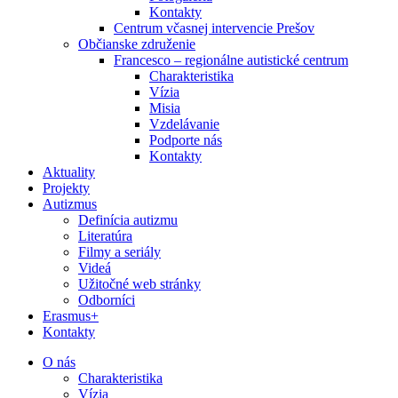
Kontakty
Centrum včasnej intervencie Prešov
Občianske združenie
Francesco – regionálne autistické centrum
Charakteristika
Vízia
Misia
Vzdelávanie
Podporte nás
Kontakty
Aktuality
Projekty
Autizmus
Definícia autizmu
Literatúra
Filmy a seriály
Videá
Užitočné web stránky
Odborníci
Erasmus+
Kontakty
O nás
Charakteristika
Vízia