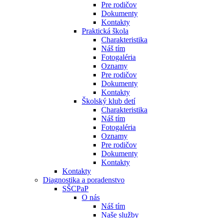
Pre rodičov
Dokumenty
Kontakty
Praktická škola
Charakteristika
Náš tím
Fotogaléria
Oznamy
Pre rodičov
Dokumenty
Kontakty
Školský klub detí
Charakteristika
Náš tím
Fotogaléria
Oznamy
Pre rodičov
Dokumenty
Kontakty
Kontakty
Diagnostika a poradenstvo
SŠCPaP
O nás
Náš tím
Naše služby