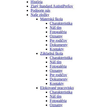
História
Zlatý štandard AutistiPrešov
Podporte nás
Naše zložky
Materská škola
Charakteristika
Náš tím
Fotogaléria
Oznamy
Pre rodičov
Dokumenty
Kontakty
Základná škola
Charakteristika
Náš tím
Fotogaléria
Oznamy
Pre rodičov
Dokumenty
Kontakty
Elokované pracovisko
Charakteristika
Náš tím
Fotogaléria
Oznamy