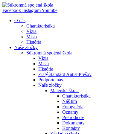
Preskočiť
na
Facebook
Instagram
Youtube
obsah
O nás
Charakteristika
Vízia
Misia
História
Naše zložky
Súkromná spojená škola
Vízia
Misia
História
Zlatý štandard AutistiPrešov
Podporte nás
Naše zložky
Materská škola
Charakteristika
Náš tím
Fotogaléria
Oznamy
Pre rodičov
Dokumenty
Kontakty
Základná škola