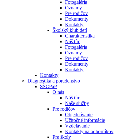
Fotogaléria
Oznamy
Pre rodičov
Dokumenty
Kontakty
Školský klub detí
Charakteristika
Náš tím
Fotogaléria
Oznamy
Pre rodičov
Dokumenty
Kontakty
Kontakty
Diagnostika a poradenstvo
SŠCPaP
O nás
Náš tím
Naše služby
Pre rodičov
Objednávanie
Užitočné informácie
Vzdelávanie
Kontakty na odborníkov
Pre školy