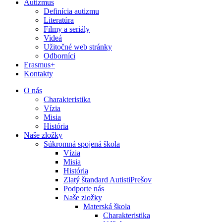
Autizmus
Definícia autizmu
Literatúra
Filmy a seriály
Videá
Užitočné web stránky
Odborníci
Erasmus+
Kontakty
O nás
Charakteristika
Vízia
Misia
História
Naše zložky
Súkromná spojená škola
Vízia
Misia
História
Zlatý štandard AutistiPrešov
Podporte nás
Naše zložky
Materská škola
Charakteristika