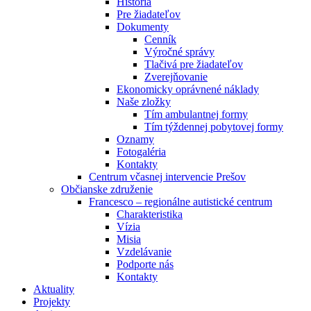
História
Pre žiadateľov
Dokumenty
Cenník
Výročné správy
Tlačivá pre žiadateľov
Zverejňovanie
Ekonomicky oprávnené náklady
Naše zložky
Tím ambulantnej formy
Tím týždennej pobytovej formy
Oznamy
Fotogaléria
Kontakty
Centrum včasnej intervencie Prešov
Občianske združenie
Francesco – regionálne autistické centrum
Charakteristika
Vízia
Misia
Vzdelávanie
Podporte nás
Kontakty
Aktuality
Projekty