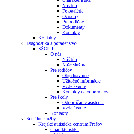
Charakteristika
Náš tím
Fotogaléria
Oznamy
Pre rodičov
Dokumenty
Kontakty
Kontakty
Diagnostika a poradenstvo
SŠCPaP
O nás
Náš tím
Naše služby
Pre rodičov
Objednávanie
Užitočné informácie
Vzdelávanie
Kontakty na odborníkov
Pre školy
Odporúčanie asistenta
Vzdelávanie
Kontakty
Sociálne služby
Krajské autistické centrum Prešov
Charakteristika