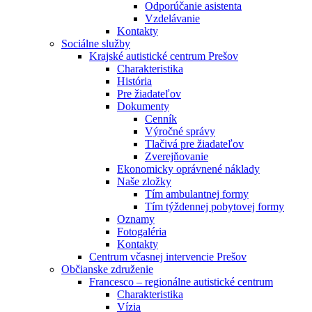
Odporúčanie asistenta
Vzdelávanie
Kontakty
Sociálne služby
Krajské autistické centrum Prešov
Charakteristika
História
Pre žiadateľov
Dokumenty
Cenník
Výročné správy
Tlačivá pre žiadateľov
Zverejňovanie
Ekonomicky oprávnené náklady
Naše zložky
Tím ambulantnej formy
Tím týždennej pobytovej formy
Oznamy
Fotogaléria
Kontakty
Centrum včasnej intervencie Prešov
Občianske združenie
Francesco – regionálne autistické centrum
Charakteristika
Vízia